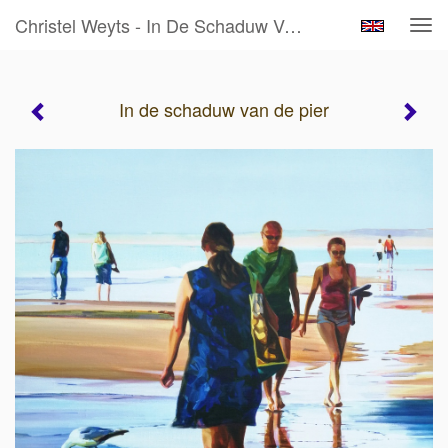
Christel Weyts - In De Schaduw Van De Pier
Tog
navi
In de schaduw van de pier